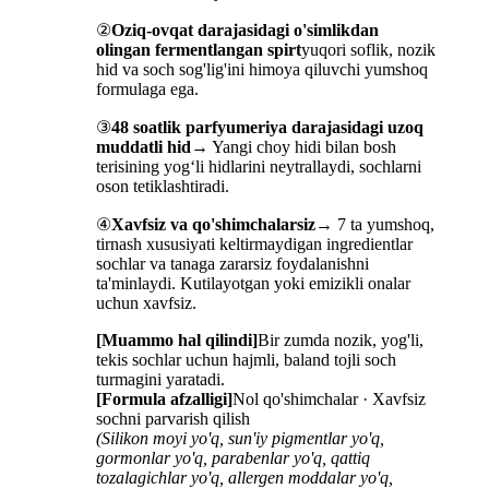
②
Oziq-ovqat darajasidagi o'simlikdan
olingan fermentlangan spirt
yuqori soflik, nozik
hid va soch sog'lig'ini himoya qiluvchi yumshoq
formulaga ega.
③
48 soatlik parfyumeriya darajasidagi uzoq
muddatli hid
→ Yangi choy hidi bilan bosh
terisining yog‘li hidlarini neytrallaydi, sochlarni
oson tetiklashtiradi.
④
Xavfsiz va qo'shimchalarsiz
→ 7 ta yumshoq,
tirnash xususiyati keltirmaydigan ingredientlar
sochlar va tanaga zararsiz foydalanishni
ta'minlaydi. Kutilayotgan yoki emizikli onalar
uchun xavfsiz.
[Muammo hal qilindi]
Bir zumda nozik, yog'li,
tekis sochlar uchun hajmli, baland tojli soch
turmagini yaratadi.
[Formula afzalligi]
Nol qo'shimchalar · Xavfsiz
sochni parvarish qilish
(Silikon moyi yo'q, sun'iy pigmentlar yo'q,
gormonlar yo'q, parabenlar yo'q, qattiq
tozalagichlar yo'q, allergen moddalar yo'q,