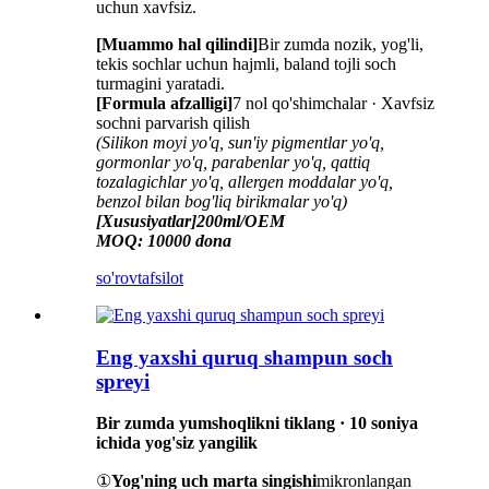
uchun xavfsiz.
[Muammo hal qilindi]
Bir zumda nozik, yog'li,
tekis sochlar uchun hajmli, baland tojli soch
turmagini yaratadi.
[Formula afzalligi]
7 nol qo'shimchalar · Xavfsiz
sochni parvarish qilish
(Silikon moyi yo'q, sun'iy pigmentlar yo'q,
gormonlar yo'q, parabenlar yo'q, qattiq
tozalagichlar yo'q, allergen moddalar yo'q,
benzol bilan bog'liq birikmalar yo'q)
[Xususiyatlar]
200ml/OEM
MOQ: 10000 dona
so'rov
tafsilot
Eng yaxshi quruq shampun soch
spreyi
Bir zumda yumshoqlikni tiklang · 10 soniya
ichida yog'siz yangilik
①
Yog'ning uch marta singishi
mikronlangan