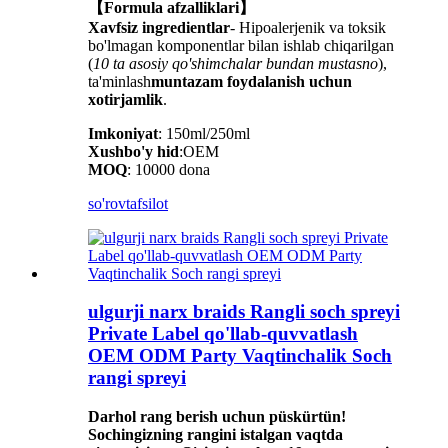
【Formula afzalliklari】
Xavfsiz ingredientlar
- Hipoalerjenik va toksik
bo'lmagan komponentlar bilan ishlab chiqarilgan
(
10 ta asosiy qo'shimchalar bundan mustasno
),
ta'minlash
muntazam foydalanish uchun
xotirjamlik
.
Imkoniyat
: 150ml/250ml
Xushbo'y hid
:OEM
MOQ
: 10000 dona
so'rov
tafsilot
ulgurji narx braids Rangli soch spreyi
Private Label qo'llab-quvvatlash
OEM ODM Party Vaqtinchalik Soch
rangi spreyi
Darhol rang berish uchun püskürtün!
Sochingizning rangini istalgan vaqtda