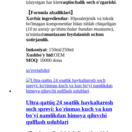
izlayotgan har kim
vaqtinchalik soch o'zgarishi
.
【Formula afzalliklari】
Xavfsiz ingredientlar
- Hipoalerjenik va toksik
bo'lmagan komponentlar bilan ishlab chiqarilgan
(
10 ta asosiy qo'shimchalar bundan mustasno
),
ta'minlash
muntazam foydalanish uchun
xotirjamlik
.
Imkoniyat
: 150ml/250ml
Xushbo'y hid
:OEM
MOQ
: 10000 dona
so'rov
tafsilot
Ultra-qattiq 24 soatlik haykaltarosh
soch spreyi: ko'rinmas kuch va kun
bo'yi namlikdan himoya qiluvchi
qulflash uslublari