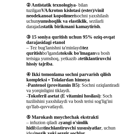
② Antistatik texnologiya
- bilan
tuzilgan
VA/kroton kislotasi (ester)/vinil
neodekanoat kopolimeri
sochni yaxshilash
uchun
yumshoqlik va elastiklik
, sezilarli
darajada
statik birikmani kamaytirish
.
③ 15 soniya quritish uchun 95% oziq-ovqat
darajasidagi etanol
– Tez bug'lanishni ta'minlaydi
tez
quritish
bo'lganda
toksik bo'lmagan
va bosh
terisiga yumshoq, yetkazib a
tetiklantiruvchi
hissiy tajriba
.
④ Ikki tomonlama sochni parvarish qilish
kompleksi • Tolalardan himoya
-
Pantenol (provitamin B5)
: Sochni oziqlantiradi
va yorqinligini tiklaydi.
-
Tokoferil asetat (E vitamini hosilasi)
: Soch
tuzilishini yaxshilaydi va bosh terisi sog'lig'ini
qo'llab-quvvatlaydi.
⑤ Marokash moychechak ekstrakti
– infuzion qiladi a
yangi o'simlik
hidi
bilan
tinchlantiruvchi xususiyatlar
, uchun
ideal
nozik yoki sezgir sochlar
.