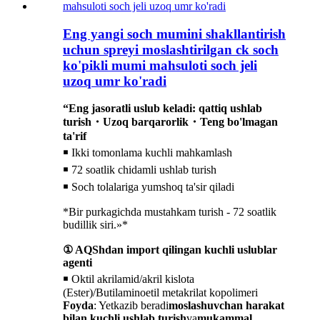
Eng yangi soch mumini shakllantirish
uchun spreyi moslashtirilgan ck soch
ko'pikli mumi mahsuloti soch jeli
uzoq umr ko'radi
“Eng jasoratli uslub keladi: qattiq ushlab
turish・Uzoq barqarorlik・Teng bo'lmagan
ta'rif
￭ Ikki tomonlama kuchli mahkamlash
￭ 72 soatlik chidamli ushlab turish
￭ Soch tolalariga yumshoq ta'sir qiladi
*Bir purkagichda mustahkam turish - 72 soatlik
budillik siri.»*
① AQShdan import qilingan kuchli uslublar
agenti
￭ Oktil akrilamid/akril kislota
(Ester)/Butilaminoetil metakrilat kopolimeri
Foyda
: Yetkazib beradi
moslashuvchan harakat
bilan kuchli ushlab turish
va
mukammal