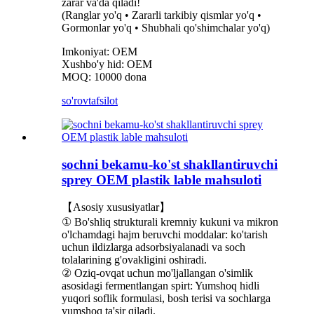
zarar va'da qiladi!
(Ranglar yo'q • Zararli tarkibiy qismlar yo'q •
Gormonlar yo'q • Shubhali qo'shimchalar yo'q)
Imkoniyat: OEM
Xushbo'y hid: OEM
MOQ: 10000 dona
so'rov
tafsilot
sochni bekamu-ko'st shakllantiruvchi
sprey OEM plastik lable mahsuloti
【Asosiy xususiyatlar】
① Bo'shliq strukturali kremniy kukuni va mikron
o'lchamdagi hajm beruvchi moddalar: ko'tarish
uchun ildizlarga adsorbsiyalanadi va soch
tolalarining g'ovakligini oshiradi.
② Oziq-ovqat uchun mo'ljallangan o'simlik
asosidagi fermentlangan spirt: Yumshoq hidli
yuqori soflik formulasi, bosh terisi va sochlarga
yumshoq ta'sir qiladi.