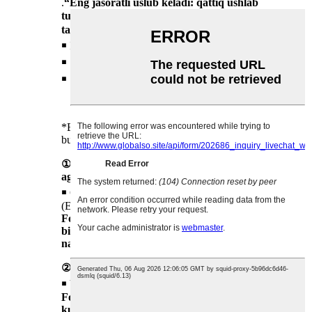
.
“Eng jasoratli uslub keladi: qattiq ushlab
turish・Uzoq barqarorlik・Teng bo'lmagan
ta'rif
￭ Ikki tomonlama kuchli mahkamlash
￭ 72 soatlik chidamli ushlab turish
￭ Soch tolalariga yumshoq ta'sir qiladi
*Bir purkagichda mustahkam turish - 72 soatlik
budillik siri.»*
① AQShdan import qilingan kuchli uslublar
agenti
￭ Oktil akrilamid/akril kislota
(Ester)/Butilaminoetil metakrilat kopolimeri
Foyda
: Yetkazib beradi
moslashuvchan harakat
bilan kuchli ushlab turish
va
mukammal
namlik qarshiligi
.
② Sochni qattiqlashtiruvchi vosita
￭ VP/VA kopolimeri
Foyda
: beradi
mustahkam shakllantirish
kuchi
bilan
oson yuvilishi
.