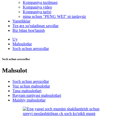
Kompaniya tuzilmasi
Kompaniya video
Kompaniya tarixi
nima uchun "PENG WEI" ni tanlaysiz
Yangiliklar
Tez-tez so'raladigan savollar
Biz bilan bog'lanish
Uy
Mahsulotlar
Soch uchun aerozollar
Soch uchun aerozollar
Mahsulot
Soch uchun aerozollar
Yuz uchun mahsulotlar
Tana mahsulotlari
Bayram partiyasi mahsulotlari
Maishiy mahsulotlar