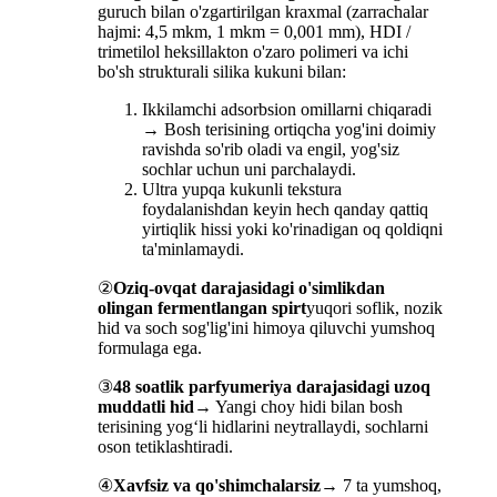
guruch bilan o'zgartirilgan kraxmal (zarrachalar
hajmi: 4,5 mkm, 1 mkm = 0,001 mm), HDI /
trimetilol heksillakton o'zaro polimeri va ichi
bo'sh strukturali silika kukuni bilan:
Ikkilamchi adsorbsion omillarni chiqaradi
→ Bosh terisining ortiqcha yog'ini doimiy
ravishda so'rib oladi va engil, yog'siz
sochlar uchun uni parchalaydi.
Ultra yupqa kukunli tekstura
foydalanishdan keyin hech qanday qattiq
yirtiqlik hissi yoki ko'rinadigan oq qoldiqni
ta'minlamaydi.
②
Oziq-ovqat darajasidagi o'simlikdan
olingan fermentlangan spirt
yuqori soflik, nozik
hid va soch sog'lig'ini himoya qiluvchi yumshoq
formulaga ega.
③
48 soatlik parfyumeriya darajasidagi uzoq
muddatli hid
→ Yangi choy hidi bilan bosh
terisining yog‘li hidlarini neytrallaydi, sochlarni
oson tetiklashtiradi.
④
Xavfsiz va qo'shimchalarsiz
→ 7 ta yumshoq,