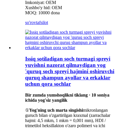
Imkoniyat: OEM
Xushbo'y hid: OEM
MOQ: 10000 dona
so'rov
tafsilot
Issiq sotiladigan soch turmagi spreyi
yuvishni nazorat qilmaydigan yog
'quruq soch spreyi hajmini oshiruvchi
quruq shampun ayollar va erkaklar
uchun qora sochlar
Bir zumda yumshoqlikni tiklang · 10 soniya
ichida yog'siz yangilik
①
Yog'ning uch marta singishi
mikronlangan
guruch bilan o'zgartirilgan kraxmal (zarrachalar
hajmi: 4,5 mkm, 1 mkm = 0,001 mm), HDI /
trimetilol heksillakton o'zaro polimeri va ichi