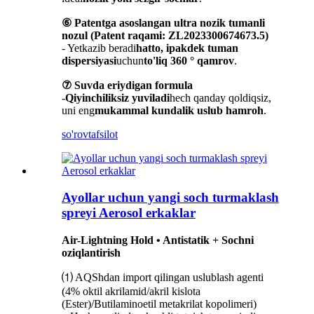
⑥ Patentga asoslangan ultra nozik tumanli
nozul (Patent raqami: ZL2023300674673.5)
- Yetkazib beradi
hatto, ipakdek tuman
dispersiyasi
uchun
to'liq 360 ° qamrov
.
⑦ Suvda eriydigan formula
-
Qiyinchiliksiz yuviladi
hech qanday qoldiqsiz,
uni eng
mukammal kundalik uslub hamroh
.
so'rov
tafsilot
Ayollar uchun yangi soch turmaklash
spreyi Aerosol erkaklar
Air-Lightning Hold • Antistatik + Sochni
oziqlantirish
⑴ AQShdan import qilingan uslublash agenti
(4% oktil akrilamid/akril kislota
(Ester)/Butilaminoetil metakrilat kopolimeri)