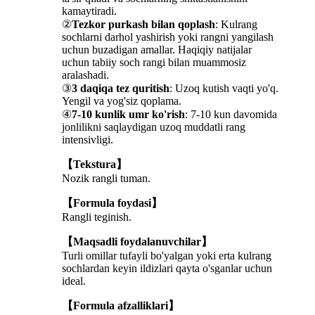
kamaytiradi.
②
Tezkor purkash bilan qoplash
: Kulrang
sochlarni darhol yashirish yoki rangni yangilash
uchun buzadigan amallar. Haqiqiy natijalar
uchun tabiiy soch rangi bilan muammosiz
aralashadi.
③
3 daqiqa tez quritish
: Uzoq kutish vaqti yo'q.
Yengil va yog'siz qoplama.
④
7-10 kunlik umr ko'rish
: 7-10 kun davomida
jonlilikni saqlaydigan uzoq muddatli rang
intensivligi.
【Tekstura】
Nozik rangli tuman.
【Formula foydasi】
Rangli teginish.
【Maqsadli foydalanuvchilar】
Turli omillar tufayli bo'yalgan yoki erta kulrang
sochlardan keyin ildizlari qayta o'sganlar uchun
ideal.
【Formula afzalliklari】