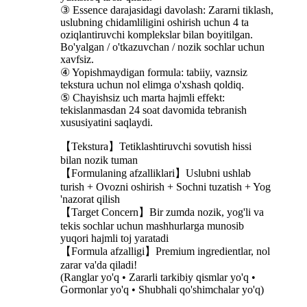
③ Essence darajasidagi davolash: Zararni tiklash,
uslubning chidamliligini oshirish uchun 4 ta
oziqlantiruvchi komplekslar bilan boyitilgan.
Bo'yalgan / o'tkazuvchan / nozik sochlar uchun
xavfsiz.
④ Yopishmaydigan formula: tabiiy, vaznsiz
tekstura uchun nol elimga o'xshash qoldiq.
⑤ Chayishsiz uch marta hajmli effekt:
tekislanmasdan 24 soat davomida tebranish
xususiyatini saqlaydi.
【Tekstura】Tetiklashtiruvchi sovutish hissi
bilan nozik tuman
【Formulaning afzalliklari】Uslubni ushlab
turish + Ovozni oshirish + Sochni tuzatish + Yog
'nazorat qilish
【Target Concern】Bir zumda nozik, yog'li va
tekis sochlar uchun mashhurlarga munosib
yuqori hajmli toj yaratadi
【Formula afzalligi】Premium ingredientlar, nol
zarar va'da qiladi!
(Ranglar yo'q • Zararli tarkibiy qismlar yo'q •
Gormonlar yo'q • Shubhali qo'shimchalar yo'q)