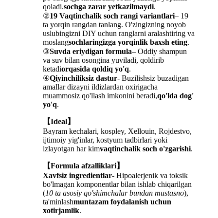
qoladi.
sochga zarar yetkazilmaydi
.
②
19 Vaqtinchalik soch rangi variantlari
– 19
ta yorqin rangdan tanlang. O'zingizning noyob
uslubingizni DIY uchun ranglarni aralashtiring va
moslang
sochlaringizga yorqinlik baxsh eting
.
③
Suvda eriydigan formula
– Oddiy shampun
va suv bilan osongina yuviladi, qoldirib
ketadi
orqasida qoldiq yo'q
.
④
Qiyinchiliksiz dastur
- Buzilishsiz buzadigan
amallar dizayni ildizlardan oxirigacha
muammosiz qo'llash imkonini beradi,
qo'lda dog'
yo'q
.
【Ideal】
Bayram kechalari, kospley, Xellouin, Rojdestvo,
ijtimoiy yig'inlar, kostyum tadbirlari yoki
izlayotgan har kim
vaqtinchalik soch o'zgarishi
.
【Formula afzalliklari】
Xavfsiz ingredientlar
- Hipoalerjenik va toksik
bo'lmagan komponentlar bilan ishlab chiqarilgan
(
10 ta asosiy qo'shimchalar bundan mustasno
),
ta'minlash
muntazam foydalanish uchun
xotirjamlik
.