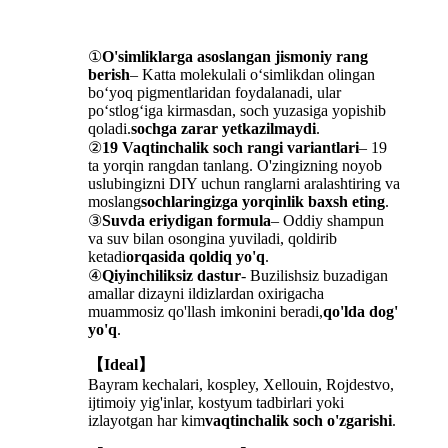
①
O'simliklarga asoslangan jismoniy rang
berish
– Katta molekulali o‘simlikdan olingan
bo‘yoq pigmentlaridan foydalanadi, ular
po‘stlog‘iga kirmasdan, soch yuzasiga yopishib
qoladi.
sochga zarar yetkazilmaydi
.
②
19 Vaqtinchalik soch rangi variantlari
– 19
ta yorqin rangdan tanlang. O'zingizning noyob
uslubingizni DIY uchun ranglarni aralashtiring va
moslang
sochlaringizga yorqinlik baxsh eting
.
③
Suvda eriydigan formula
– Oddiy shampun
va suv bilan osongina yuviladi, qoldirib
ketadi
orqasida qoldiq yo'q
.
④
Qiyinchiliksiz dastur
- Buzilishsiz buzadigan
amallar dizayni ildizlardan oxirigacha
muammosiz qo'llash imkonini beradi,
qo'lda dog'
yo'q
.
【Ideal】
Bayram kechalari, kospley, Xellouin, Rojdestvo,
ijtimoiy yig'inlar, kostyum tadbirlari yoki
izlayotgan har kim
vaqtinchalik soch o'zgarishi
.