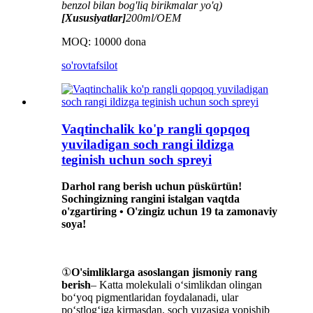
benzol bilan bog'liq birikmalar yo'q)
[Xususiyatlar]
200ml/OEM
MOQ: 10000 dona
so'rov
tafsilot
Vaqtinchalik ko'p rangli qopqoq
yuviladigan soch rangi ildizga
teginish uchun soch spreyi
Darhol rang berish uchun püskürtün!
Sochingizning rangini istalgan vaqtda
o'zgartiring • O'zingiz uchun 19 ta zamonaviy
soya!
①
O'simliklarga asoslangan jismoniy rang
berish
– Katta molekulali o‘simlikdan olingan
bo‘yoq pigmentlaridan foydalanadi, ular
po‘stlog‘iga kirmasdan, soch yuzasiga yopishib