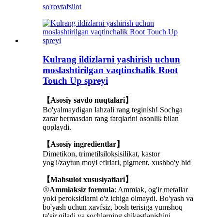
so'rov
tafsilot
Kulrang ildizlarni yashirish uchun
moslashtirilgan vaqtinchalik Root
Touch Up spreyi
【Asosiy savdo nuqtalari】
Bo'yalmaydigan lahzali rang teginish! Sochga
zarar bermasdan rang farqlarini osonlik bilan
qoplaydi.
【Asosiy ingredientlar】
Dimetikon, trimetilsiloksisilikat, kastor
yog'i/zaytun moyi efirlari, pigment, xushbo'y hid
【Mahsulot xususiyatlari】
①
Ammiaksiz formula
: Ammiak, og'ir metallar
yoki peroksidlarni o'z ichiga olmaydi. Bo'yash va
bo'yash uchun xavfsiz, bosh terisiga yumshoq
ta'sir qiladi va sochlarning shikastlanishini