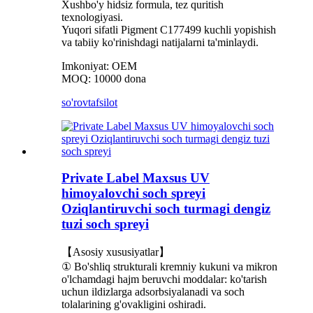
Xushbo'y hidsiz formula, tez quritish
texnologiyasi.
Yuqori sifatli Pigment C177499 kuchli yopishish
va tabiiy ko'rinishdagi natijalarni ta'minlaydi.
Imkoniyat: OEM
MOQ: 10000 dona
so'rov
tafsilot
Private Label Maxsus UV
himoyalovchi soch spreyi
Oziqlantiruvchi soch turmagi dengiz
tuzi soch spreyi
【Asosiy xususiyatlar】
① Bo'shliq strukturali kremniy kukuni va mikron
o'lchamdagi hajm beruvchi moddalar: ko'tarish
uchun ildizlarga adsorbsiyalanadi va soch
tolalarining g'ovakligini oshiradi.