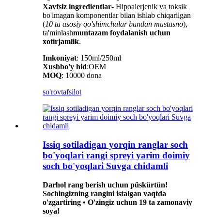
Xavfsiz ingredientlar
- Hipoalerjenik va toksik
bo'lmagan komponentlar bilan ishlab chiqarilgan
(
10 ta asosiy qo'shimchalar bundan mustasno
),
ta'minlash
muntazam foydalanish uchun
xotirjamlik
.
Imkoniyat
: 150ml/250ml
Xushbo'y hid
:OEM
MOQ
: 10000 dona
so'rov
tafsilot
Issiq sotiladigan yorqin ranglar soch
bo'yoqlari rangi spreyi yarim doimiy
soch bo'yoqlari Suvga chidamli
Darhol rang berish uchun püskürtün!
Sochingizning rangini istalgan vaqtda
o'zgartiring • O'zingiz uchun 19 ta zamonaviy
soya!