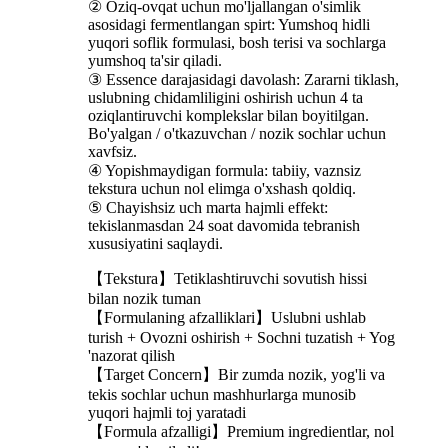
② Oziq-ovqat uchun mo'ljallangan o'simlik
asosidagi fermentlangan spirt: Yumshoq hidli
yuqori soflik formulasi, bosh terisi va sochlarga
yumshoq ta'sir qiladi.
③ Essence darajasidagi davolash: Zararni tiklash,
uslubning chidamliligini oshirish uchun 4 ta
oziqlantiruvchi komplekslar bilan boyitilgan.
Bo'yalgan / o'tkazuvchan / nozik sochlar uchun
xavfsiz.
④ Yopishmaydigan formula: tabiiy, vaznsiz
tekstura uchun nol elimga o'xshash qoldiq.
⑤ Chayishsiz uch marta hajmli effekt:
tekislanmasdan 24 soat davomida tebranish
xususiyatini saqlaydi.
【Tekstura】Tetiklashtiruvchi sovutish hissi
bilan nozik tuman
【Formulaning afzalliklari】Uslubni ushlab
turish + Ovozni oshirish + Sochni tuzatish + Yog
'nazorat qilish
【Target Concern】Bir zumda nozik, yog'li va
tekis sochlar uchun mashhurlarga munosib
yuqori hajmli toj yaratadi
【Formula afzalligi】Premium ingredientlar, nol