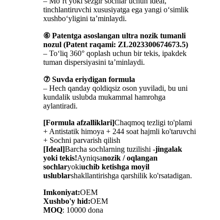
– Mo‘rt yoki sezgir sochlar uchun ideal,
tinchlantiruvchi xususiyatga ega yangi o‘simlik
xushbo‘yligini ta’minlaydi.
⑥ Patentga asoslangan ultra nozik tumanli
nozul (Patent raqami: ZL2023300674673.5)
– To‘liq 360° qoplash uchun bir tekis, ipakdek
tuman dispersiyasini ta’minlaydi.
⑦ Suvda eriydigan formula
– Hech qanday qoldiqsiz oson yuviladi, bu uni
kundalik uslubda mukammal hamrohga
aylantiradi.
[Formula afzalliklari]
Chaqmoq tezligi to'plami
+ Antistatik himoya + 244 soat hajmli ko'taruvchi
+ Sochni parvarish qilish
[Ideal]
Barcha sochlarning tuzilishi -
jingalak
yoki tekis!
Ayniqsa
nozik / oqlangan
sochlar
yoki
uchib ketishga moyil
uslublar
shakllantirishga qarshilik ko'rsatadigan.
Imkoniyat:
OEM
Xushbo'y hid:
OEM
MOQ
: 10000 dona