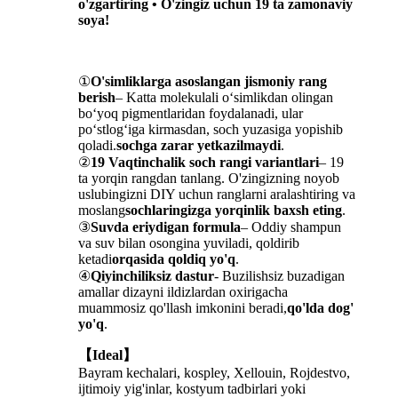
o'zgartiring • O'zingiz uchun 19 ta zamonaviy
soya!
①
O'simliklarga asoslangan jismoniy rang
berish
– Katta molekulali o‘simlikdan olingan
bo‘yoq pigmentlaridan foydalanadi, ular
po‘stlog‘iga kirmasdan, soch yuzasiga yopishib
qoladi.
sochga zarar yetkazilmaydi
.
②
19 Vaqtinchalik soch rangi variantlari
– 19
ta yorqin rangdan tanlang. O'zingizning noyob
uslubingizni DIY uchun ranglarni aralashtiring va
moslang
sochlaringizga yorqinlik baxsh eting
.
③
Suvda eriydigan formula
– Oddiy shampun
va suv bilan osongina yuviladi, qoldirib
ketadi
orqasida qoldiq yo'q
.
④
Qiyinchiliksiz dastur
- Buzilishsiz buzadigan
amallar dizayni ildizlardan oxirigacha
muammosiz qo'llash imkonini beradi,
qo'lda dog'
yo'q
.
【Ideal】
Bayram kechalari, kospley, Xellouin, Rojdestvo,
ijtimoiy yig'inlar, kostyum tadbirlari yoki