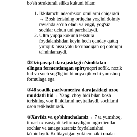
bo'sh strukturali silika kukuni bilan:
Ikkilamchi adsorbsion omillarni chiqaradi
→ Bosh terisining ortiqcha yog'ini doimiy
ravishda so'rib oladi va engil, yog'siz
sochlar uchun uni parchalaydi.
Ultra yupqa kukunli tekstura
foydalanishdan keyin hech qanday qattiq
yirtiqlik hissi yoki ko'rinadigan oq qoldiqni
ta'minlamaydi.
②
Oziq-ovqat darajasidagi o'simlikdan
olingan fermentlangan spirt
yuqori soflik, nozik
hid va soch sog'lig'ini himoya qiluvchi yumshoq
formulaga ega.
③
48 soatlik parfyumeriya darajasidagi uzoq
muddatli hid
→ Yangi choy hidi bilan bosh
terisining yog‘li hidlarini neytrallaydi, sochlarni
oson tetiklashtiradi.
④
Xavfsiz va qo'shimchalarsiz
→ 7 ta yumshoq,
tirnash xususiyati keltirmaydigan ingredientlar
sochlar va tanaga zararsiz foydalanishni
ta'minlaydi. Kutilayotgan yoki emizikli onalar