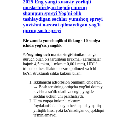
2025 Eng yangi xususiy yorliqli
moslashtirilgan logotip quruq
shampun spreyi Yog'ni olib
tashlaydigan sochlar yumshoq spreyi
yuvishni nazorat qilmaydigan yog'li
quruq soch spreyi
Bir zumda yumshoqlikni tiklang · 10 soniya
ichida yog'siz yangilik
①
Yog'ning uch marta singishi
mikronlangan
guruch bilan o'zgartirilgan kraxmal (zarrachalar
hajmi: 4,5 mkm, 1 mkm = 0,001 mm), HDI /
trimetilol heksillakton o'zaro polimeri va ichi
bo'sh strukturali silika kukuni bilan:
Ikkilamchi adsorbsion omillarni chiqaradi
→ Bosh terisining ortiqcha yog'ini doimiy
ravishda so'rib oladi va engil, yog'siz
sochlar uchun uni parchalaydi.
Ultra yupqa kukunli tekstura
foydalanishdan keyin hech qanday qattiq
yirtiqlik hissi yoki ko'rinadigan oq qoldiqni
ta'minlamaydi.