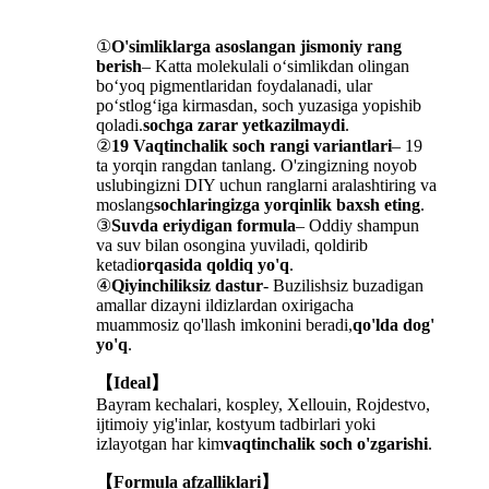
①
O'simliklarga asoslangan jismoniy rang
berish
– Katta molekulali o‘simlikdan olingan
bo‘yoq pigmentlaridan foydalanadi, ular
po‘stlog‘iga kirmasdan, soch yuzasiga yopishib
qoladi.
sochga zarar yetkazilmaydi
.
②
19 Vaqtinchalik soch rangi variantlari
– 19
ta yorqin rangdan tanlang. O'zingizning noyob
uslubingizni DIY uchun ranglarni aralashtiring va
moslang
sochlaringizga yorqinlik baxsh eting
.
③
Suvda eriydigan formula
– Oddiy shampun
va suv bilan osongina yuviladi, qoldirib
ketadi
orqasida qoldiq yo'q
.
④
Qiyinchiliksiz dastur
- Buzilishsiz buzadigan
amallar dizayni ildizlardan oxirigacha
muammosiz qo'llash imkonini beradi,
qo'lda dog'
yo'q
.
【Ideal】
Bayram kechalari, kospley, Xellouin, Rojdestvo,
ijtimoiy yig'inlar, kostyum tadbirlari yoki
izlayotgan har kim
vaqtinchalik soch o'zgarishi
.
【Formula afzalliklari】