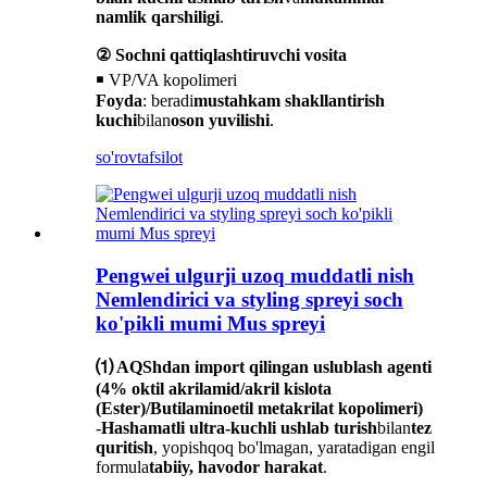
namlik qarshiligi
.
② Sochni qattiqlashtiruvchi vosita
￭ VP/VA kopolimeri
Foyda
: beradi
mustahkam shakllantirish
kuchi
bilan
oson yuvilishi
.
so'rov
tafsilot
Pengwei ulgurji uzoq muddatli nish
Nemlendirici va styling spreyi soch
ko'pikli mumi Mus spreyi
⑴ AQShdan import qilingan uslublash agenti
(4% oktil akrilamid/akril kislota
(Ester)/Butilaminoetil metakrilat kopolimeri)
-
Hashamatli ultra-kuchli ushlab turish
bilan
tez
quritish
, yopishqoq bo'lmagan, yaratadigan engil
formula
tabiiy, havodor harakat
.