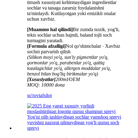
tirnash xususiyati keltirmaydigan ingredientlar
sochlar va tanaga zararsiz foydalanishni
ta'minlaydi. Kutilayotgan yoki emizikli onalar
uchun xavfsiz.
[Muammo hal qilindi]
Bir zumda nozik, yog'li,
tekis sochlar uchun hajmli, baland tojli soch
turmagini yaratadi.
[Formula afzalligi]
Nol qo'shimchalar · Xavfsiz
sochni parvarish qilish
(Silikon moyi yo'q, sun'iy pigmentlar yo'q,
gormonlar yo'q, parabenlar yo'q, qattiq
tozalagichlar yo'q, allergen moddalar yo'q,
benzol bilan bog'liq birikmalar yo'q)
[Xususiyatlar]
200ml/OEM
MOQ: 10000 dona
so'rov
tafsilot