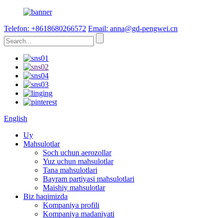
Telefon: +8618680266572
Email: anna@gd-pengwei.cn
English
Uy
Mahsulotlar
Soch uchun aerozollar
Yuz uchun mahsulotlar
Tana mahsulotlari
Bayram partiyasi mahsulotlari
Maishiy mahsulotlar
Biz haqimizda
Kompaniya profili
Kompaniya madaniyati