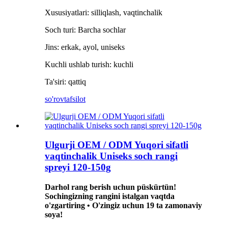
Xususiyatlari: silliqlash, vaqtinchalik
Soch turi: Barcha sochlar
Jins: erkak, ayol, uniseks
Kuchli ushlab turish: kuchli
Ta'siri: qattiq
so'rov
tafsilot
Ulgurji OEM / ODM Yuqori sifatli
vaqtinchalik Uniseks soch rangi
spreyi 120-150g
Darhol rang berish uchun püskürtün!
Sochingizning rangini istalgan vaqtda
o'zgartiring • O'zingiz uchun 19 ta zamonaviy
soya!