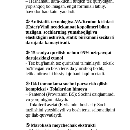
– Hashamatli ultra-kuchli tutqich tez quriydigan,
yopishqoq bo'lmagan, engil formulali tabiiy,
havodor harakatni yaratadi.
② Antistatik texnologiya
-
VA/Kroton kislotasi
(Ester)/Vinil neodekanoat kopolimeri bilan
tuzilgan, sochlarning yumshoqligi va
elastikligini oshirish, statik birikmani sezilarli
darajada kamaytiradi.
③ 15 soniya quritish uchun 95% oziq-ovqat
darajasidagi etanol
- Tez bug'lanish tez quritishni ta'minlaydi, toksik
bo'lmagan va bosh terisida yumshoq bo'lib,
tetiklantiruvchi hissiy tajribani taqdim etadi.
④ Ikki tomonlama sochni parvarish qilish
kompleksi • Tolalardan himoya
– Pantenol (Provitamin B5): Sochni oziqlantiradi
va yorqinligini tiklaydi.
– Tokoferil asetat (E vitamini hosilasi): Soch
tuzilishini yaxshilaydi va bosh terisi salomatligini
qo‘llab-quvvatlaydi.
⑤ Marokash moychechak ekstrakti