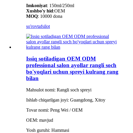
Imkoniyat
: 150ml/250ml
Xushbo'y hid
:OEM
MOQ
: 10000 dona
so'rov
tafsilot
Issiq sotiladigan OEM ODM
professional salon ayollar rangli soch
bo'yoqlari uchun spreyi kulrang rang
bilan
Mahsulot nomi: Rangli soch spreyi
Ishlab chiqarilgan joyi: Guangdong, Xitoy
Tovar nomi: Peng Wei / OEM
OEM: mavjud
Yosh guruhi: Hammasi